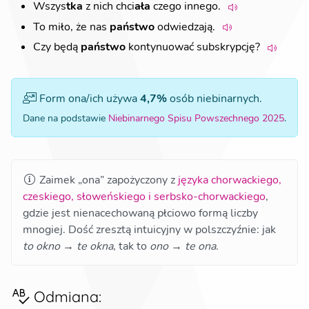
Wszys
tka
z nich chci
ała
czego innego.
To miło, że nas
państwo
odwiedzają.
Czy będą
państwo
kontynuować subskrypcję?
Form ona/ich używa
4,7%
osób niebinarnych.
Dane na podstawie
Niebinarnego Spisu Powszechnego 2025
.
Zaimek „ona” zapożyczony z
języka chorwackiego,
czeskiego, słoweńskiego i serbsko-chorwackiego
,
gdzie jest nienacechowaną płciowo formą liczby
mnogiej. Dość zresztą intuicyjny w polszczyźnie: jak
to okno → te okna
, tak to
ono → te ona
.
Odmiana
: