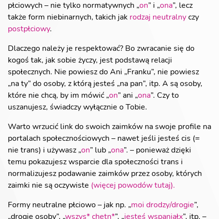
płciowych – nie tylko normatywnych „
on
” i „
ona
”, lecz
także form niebinarnych, takich jak
rodzaj neutralny
czy
postpłciowy
.
Dlaczego należy je respektować? Bo zwracanie się do
kogoś tak, jak sobie życzy, jest podstawą relacji
społecznych. Nie powiesz do Ani „Franku”, nie powiesz
„na ty” do osoby, z którą jesteś „na pan”, itp. A są osoby,
które nie chcą, by im mówić „
on
” ani „
ona
”. Czy to
uszanujesz, świadczy wyłącznie o Tobie.
Warto wrzucić link do swoich zaimków na swoje profile na
portalach społecznościowych – nawet jeśli jesteś cis (=
nie trans) i używasz „
on
” lub „
ona
”. – ponieważ dzięki
temu pokazujesz wsparcie dla społeczności trans i
normalizujesz podawanie zaimków przez osoby, których
zaimki nie są oczywiste
(więcej powodów tutaj).
Formy neutralne płciowo – jak np. „
moi drodzy/drogie
”,
„drogie osoby”, „
wszys* chętn*
”, „
jesteś wspaniałx
”, itp. –