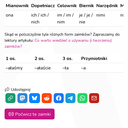
Mianownik
Dopełniacz
Celownik
Biernik
Narzędnik
Mie
ona
ich
/
ich
/
im
/
im
/
je
/
je
/
nimi
nic
nich
nim
nie
Skąd w polszczyźnie tyle różnych form zaimków? Zapraszamy do
lektury artykułu:
Co warto wiedzieć o używaniu (i tworzeniu)
zaimków?
1 os.
2 os.
3 os.
Przymiotniki
–ałaśmy
–ałaście
–ła
–a
Udostępnij
:
Poćwicz te zaimki