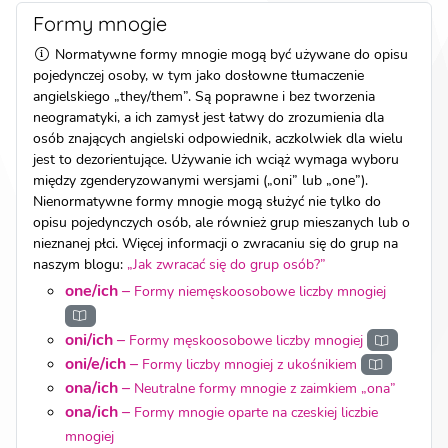
Formy mnogie
Normatywne formy mnogie mogą być używane do opisu
pojedynczej osoby, w tym jako dosłowne tłumaczenie
angielskiego „they/them”. Są poprawne i bez tworzenia
neogramatyki, a ich zamysł jest łatwy do zrozumienia dla
osób znających angielski odpowiednik, aczkolwiek dla wielu
jest to dezorientujące. Używanie ich wciąż wymaga wyboru
między zgenderyzowanymi wersjami („oni” lub „one”).
Nienormatywne formy mnogie mogą służyć nie tylko do
opisu pojedynczych osób, ale również grup mieszanych lub o
nieznanej płci. Więcej informacji o zwracaniu się do grup na
naszym blogu:
„Jak zwracać się do grup osób?”
one/ich
–
Formy niemęskoosobowe liczby mnogiej
oni/ich
–
Formy męskoosobowe liczby mnogiej
oni/e/ich
–
Formy liczby mnogiej z ukośnikiem
ona/ich
–
Neutralne formy mnogie z zaimkiem „ona”
ona/ich
–
Formy mnogie oparte na czeskiej liczbie
mnogiej