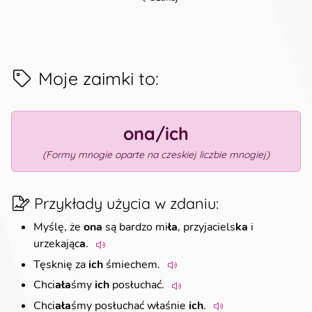
Moje zaimki to
:
ona/ich
(
Formy mnogie oparte na czeskiej liczbie mnogiej
)
Przykłady użycia w zdaniu
:
Myślę, że
ona
są bardzo mi
ł
a
, przyjaciels
ka
i
urzekając
a
.
Tęsknię za
ich
śmiechem.
Chci
ała
śmy
ich
posłuchać.
Chci
ała
śmy posłuchać właśnie
ich
.