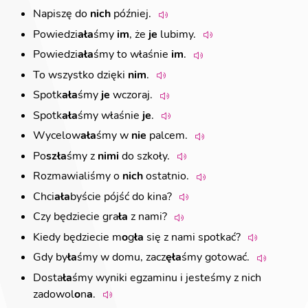
Napiszę do
nich
później.
Powiedzi
ała
śmy
im
, że
je
lubimy.
Powiedzi
ała
śmy to właśnie
im
.
To wszystko dzięki
nim
.
Spotk
ała
śmy
je
wczoraj.
Spotk
ała
śmy właśnie
je
.
Wycelow
ała
śmy w
nie
palcem.
Po
szła
śmy z
nimi
do szkoły.
Rozmawialiśmy o
nich
ostatnio.
Chci
ała
byście pójść do kina?
Czy będziecie gra
ła
z nami?
Kiedy będziecie m
o
g
ła
się z nami spotkać?
Gdy by
ła
śmy w domu, zacz
ęła
śmy gotować.
Dosta
ła
śmy wyniki egzaminu i jesteśmy z nich
zadowol
o
n
a
.