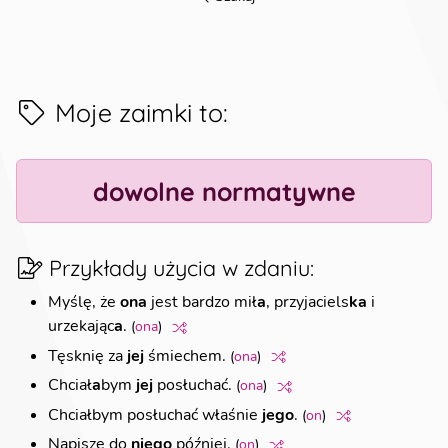
Moje zaimki to
:
dowolne normatywne
Przykłady użycia w zdaniu
:
Myślę, że
ona
jest bardzo mił
a
, przyjaciels
ka
i
urzekając
a
.
(
ona
)
Tęsknię za
jej
śmiechem.
(
ona
)
Chciał
a
bym
jej
posłuchać.
(
ona
)
Chciał
bym posłuchać właśnie
jego
.
(
on
)
Napiszę do
niego
później.
(
on
)