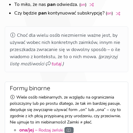
To miło, że nas
pan
odwiedza.
(
on
)
Czy będzie
pan
kontynuować subskrypcję?
(
on
)
Choć dla wielu osób niezmiernie ważne jest, by
używać wobec nich konkretnych zaimków, innym nie
przeszkadza zwracanie się w dowolny sposób – o ile
wiadomo z kontekstu, że to o nich mowa.
(
przejrzyj
listę możliwości
tutaj
.
)
Formy binarne
Wiele osób niebinarnych, ze względu na ograniczenia
polszczyzny lub po prostu dlatego, że tak im bardziej pasuje,
decyduje się zwyczajnie używać form „on” lub „ona” – czy to
zgodnie z ich płcią przypisaną przy urodzeniu, czy przeciwnie.
Nie ujmuje to im niebinarności! Zaimki ≠ płeć.
ona/jej
–
Rodzaj żeński