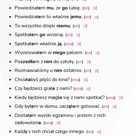
Powiedział
e
m
mu
, że
go
lubię.
(
on
)
Powiedział
e
m to właśnie
jemu
.
(
on
)
To wszystko dzięki
niemu
.
(
on
)
Spotkał
e
m
go
wczoraj.
(
on
)
Spotkał
a
m właśnie
ją
.
(
ona
)
Wycelował
e
m w
niego
palcem.
(
on
)
Po
szedł
e
m z
nim
do szkoły.
(
on
)
Rozmawialiśmy o
nim
ostatnio.
(
on
)
Chciał
a
byś pójść do kina?
(
ona
)
Czy będziesz grał
a
z nami?
(
ona
)
Kiedy będziesz m
o
gł
a
się z nami spotkać?
(
ona
)
Gdy był
e
m w domu, zacz
ą
ł
e
m gotować.
(
on
)
Dostał
a
m wyniki egzaminu i jestem z nich
zadowolon
a
.
(
ona
)
Każd
y
z nich chciał
czego innego.
(
on
)