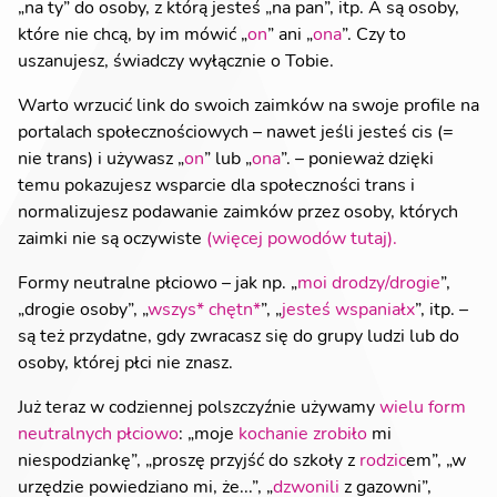
„na ty” do osoby, z którą jesteś „na pan”, itp. A są osoby,
które nie chcą, by im mówić „
on
” ani „
ona
”. Czy to
uszanujesz, świadczy wyłącznie o Tobie.
Warto wrzucić link do swoich zaimków na swoje profile na
portalach społecznościowych – nawet jeśli jesteś cis (=
nie trans) i używasz „
on
” lub „
ona
”. – ponieważ dzięki
temu pokazujesz wsparcie dla społeczności trans i
normalizujesz podawanie zaimków przez osoby, których
zaimki nie są oczywiste
(więcej powodów tutaj).
Formy neutralne płciowo – jak np. „
moi drodzy/drogie
”,
„drogie osoby”, „
wszys* chętn*
”, „
jesteś wspaniałx
”, itp. –
są też przydatne, gdy zwracasz się do grupy ludzi lub do
osoby, której płci nie znasz.
Już teraz w codziennej polszczyźnie używamy
wielu form
neutralnych płciowo
: „moje
kochanie
zrobiło
mi
niespodziankę”, „proszę przyjść do szkoły z
rodzic
em”, „w
urzędzie powiedziano mi, że...”, „
dzwonili
z gazowni”,