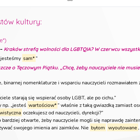
stów kultury
:
e*)
–
Kraków strefą wolności dla LGBTQIA? W czerwcu wszystk
e jesteśmy
sam*
”
zcze o Tęczowym Piątku. „Chcę, żeby nauczyciele nie musie
binarnej nomenklaturze i wsparciu nauczycieli rozmawiałem z
yciele starają się wspierać osoby LGBT, ale po cichu.
”
y np. „jesteś
wartościow*
” właśnie z taką gwiazdką zamiast o
wistyczna
oczekujesz od nauczycieli, dyrekcji?
”
ło bardziej otwarte, żeby nauczyciele mogli się naprawdę zaint
żywać swojego imienia ani zaimków. Nie
byłom
wyoutowane