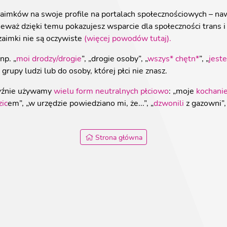
aimków na swoje profile na portalach społecznościowych – nawet
nieważ dzięki temu pokazujesz wsparcie dla społeczności trans 
zaimki nie są oczywiste
(więcej powodów tutaj).
np. „
moi drodzy/drogie
”, „drogie osoby”, „
wszys* chętn*
”, „
jest
grupy ludzi lub do osoby, której płci nie znasz.
zyźnie używamy
wielu form neutralnych płciowo
: „moje
kochani
zic
em”, „w urzędzie powiedziano mi, że...”, „
dzwonili
z gazowni”, 
Strona główna