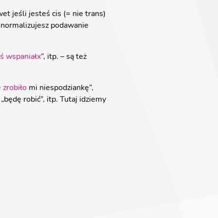
 jeśli jesteś cis (= nie trans)
i normalizujesz podawanie
eś wspaniałx
”, itp. – są też
e
zrobiło
mi niespodziankę”,
„będę robić”, itp. Tutaj idziemy