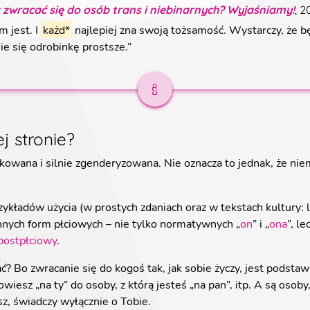
 zwracać się do osób trans i niebinarnych? Wyjaśniamy!
, 
m jest. I
każd*
najlepiej zna swoją tożsamość. Wystarczy, że 
nie się odrobinkę prostsze.
”
j stronie?
kowana i silnie zgenderyzowana. Nie oznacza to jednak, że nie
ykładów użycia (w prostych zdaniach oraz w tekstach kultury: li
innych form płciowych – nie tylko normatywnych „
on
” i „
ona
”, l
postpłciowy
.
? Bo zwracanie się do kogoś tak, jak sobie życzy, jest podstawą
wiesz „na ty” do osoby, z którą jesteś „na pan”, itp. A są osoby
sz, świadczy wyłącznie o Tobie.