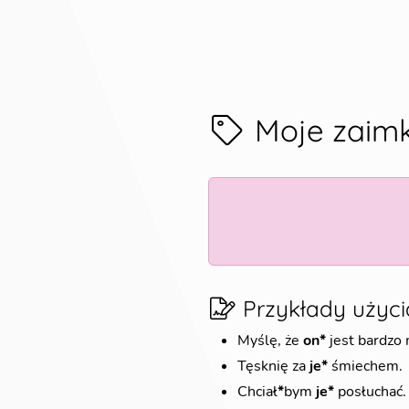
Moje zaimk
Przykłady użyci
Myślę, że
on*
jest bardzo 
Tęsknię za
je*
śmiechem.
Chciał
*
bym
je*
posłuchać.