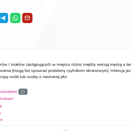
rów / znaków zastępujących w miejscu różnic między wersją męską a żeń
ienia (mogą też sprawiać problemy czytnikom ekranowym). Intencja jes
upy osób lub osoby o nieznanej płci.
kośnikiem
lnikiem
ą
ą
em