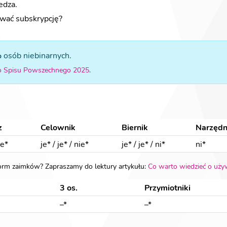
edza.
wać subskrypcję?
%
osób niebinarnych.
o Spisu Powszechnego 2025
.
z
Celownik
Biernik
Narzędn
ie*
je*
/
je*
/
nie*
je*
/
je*
/
ni*
ni*
form zaimków? Zapraszamy do lektury artykułu:
Co warto wiedzieć o uży
3 os.
Przymiotniki
–*
–*