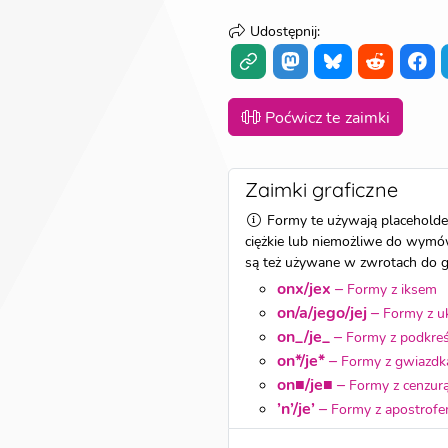
Udostępnij
:
Poćwicz te zaimki
Zaimki graficzne
Formy te używają placeholde
ciężkie lub niemożliwe do wymów
są też używane w zwrotach do gr
onx/jex
–
Formy z iksem
on/a/jego/jej
–
Formy z u
on_/je_
–
Formy z podkreś
on*/je*
–
Formy z gwiazdk
on■/je■
–
Formy z cenzur
’n’/je’
–
Formy z apostrof