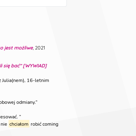
o jest możliwe
, 2021
li się bać” [WYWIAD]
 Julia(nem), 16-letnim
sobowej odmiany.
”
eresować.
”
, nie
chciałom
robić coming