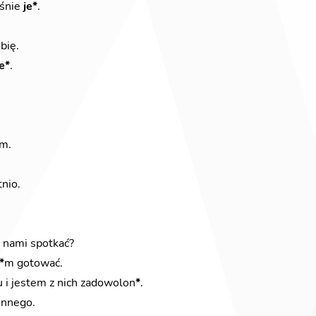
aśnie
je*
.
bię.
je*
.
m.
nio.
z nami spotkać?
*
m gotować.
 i jestem z nich zadowolon
*
.
innego.