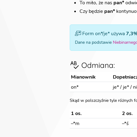
To miło, że nas
pan*
odwi
Czy będzie
pan*
kontynuo
Form on*/je* używa
7,3
Dane na podstawie
Niebinarneg
Odmiana
:
Mianownik
Dopełniac
on*
je*
/
je*
/
n
Skąd w polszczyźnie tyle różnych 
1 os.
2 os.
–*m
–*ś