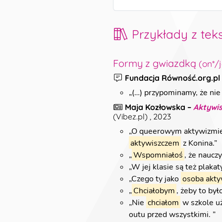
Przykłady z tek
Formy z gwiazdką
(on*/j
Fundacja Równość.org.pl
„
(…) przypominamy, że ni
Maja Kozłowska
–
Aktywis
(
Vibez.pl
)
, 2023
„
O queerowym aktywizmie, 
aktywiszczem
z Konina.
”
„
Wspomniałoś
, że naucz
„
W jej klasie są też plakat
„
Czego ty jako
osoba akty
„
Chciałobym
, żeby to by
„
Nie
chciałom
w szkole u
outu przed wszystkimi.
”