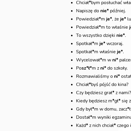
Chciał
*
bym posłuchać wł
Napiszę do
nie*
później.
Powiedział
*
m
je*
, że
je*
lu
Powiedział
*
m to właśnie
To wszystko dzięki
nie*
.
Spotkał
*
m
je*
wczoraj.
Spotkał
*
m właśnie
je*
.
Wycelował
*
m w
ni*
palce
Po
sz*ł
*
m z
ni*
do szkoły.
Rozmawialiśmy o
ni*
ostat
Chciał
*
byś pójść do kina?
Czy będziesz grał
*
z nami?
Kiedy będziesz m
*
gł
*
się 
Gdy był
*
m w domu, zacz
*
ł
Dostał
*
m wyniki egzaminu
Każd
*
z nich chciał
*
czego 