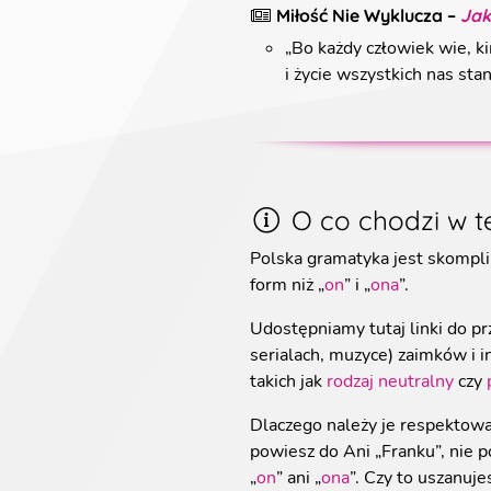
Miłość Nie Wyklucza
–
Jak
„
Bo każdy człowiek wie, ki
i życie wszystkich nas sta
O co chodzi w te
Polska gramatyka jest skompli
form niż „
on
” i „
ona
”.
Udostępniamy tutaj linki do prz
serialach, muzyce) zaimków i 
takich jak
rodzaj neutralny
czy
Dlaczego należy je respektować
powiesz do Ani „Franku”, nie po
„
on
” ani „
ona
”. Czy to uszanuje