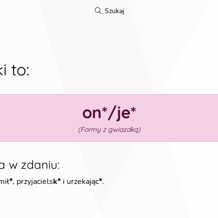
Szukaj
i to
:
on*/je*
(
Formy z gwiazdką
)
a w zdaniu
:
mił
*
, przyjaciels
k*
i urzekając
*
.