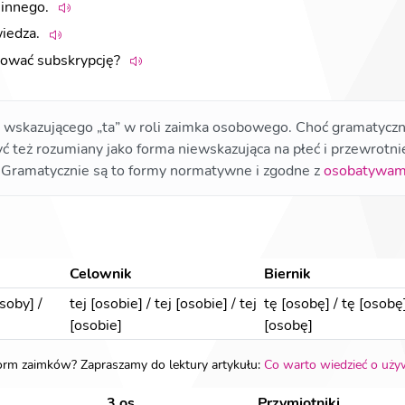
innego.
iedza.
ować subskrypcję?
wskazującego „ta” w roli zaimka osobowego. Choć gramatycznie 
 też rozumiany jako forma niewskazująca na płeć i przewrotni
. Gramatycznie są to formy normatywne i zgodne z
osobatywam
Celownik
Biernik
osoby]
/
tej [osobie]
/
tej [osobie]
/
tej
tę [osobę]
/
tę [osobę
[osobie]
[osobę]
form zaimków? Zapraszamy do lektury artykułu:
Co warto wiedzieć o uży
3 os.
Przymiotniki