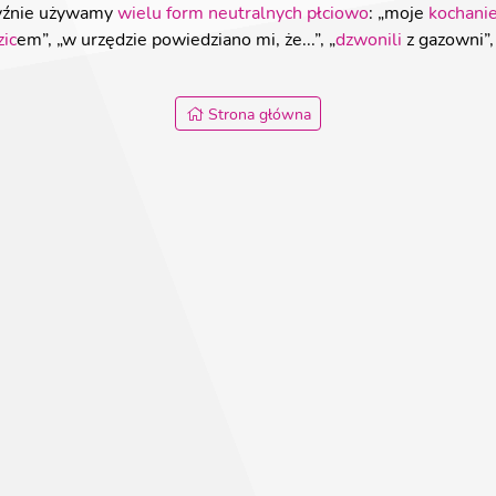
zyźnie używamy
wielu form neutralnych płciowo
: „moje
kochani
zic
em”, „w urzędzie powiedziano mi, że...”, „
dzwonili
z gazowni”, 
Strona główna