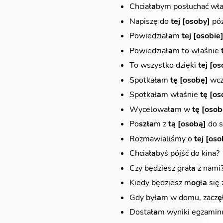
Chciał
a
bym posłuchać wł
Napiszę do
tej [osoby]
póź
Powiedział
a
m
tej [osobie
Powiedział
a
m to właśnie
To wszystko dzięki
tej [os
Spotkał
a
m
tę [osobę]
wcz
Spotkał
a
m właśnie
tę [os
Wycelował
a
m w
tę [osob
Po
szł
a
m z
tą [osobą]
do s
Rozmawialiśmy o
tej [oso
Chciał
a
byś pójść do kina?
Czy będziesz grał
a
z nami
Kiedy będziesz m
o
gł
a
się 
Gdy był
a
m w domu, zacz
ę
Dostał
a
m wyniki egzaminu