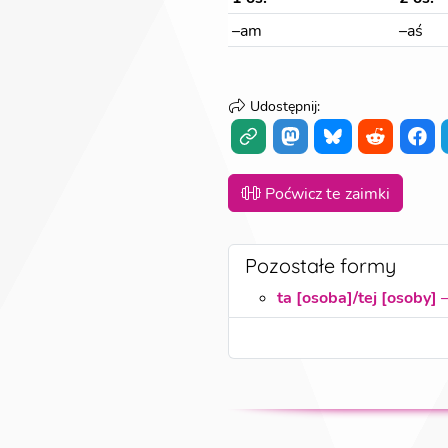
–am
–aś
Udostępnij
:
Poćwicz te zaimki
Pozostałe formy
ta [osoba]/tej [osoby]