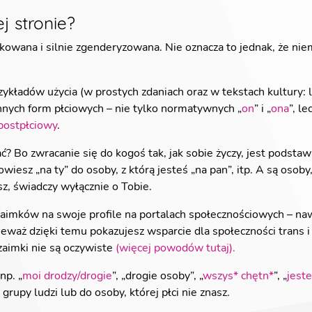
j stronie?
kowana i silnie zgenderyzowana. Nie oznacza to jednak, że nie
ykładów użycia (w prostych zdaniach oraz w tekstach kultury: li
innych form płciowych – nie tylko normatywnych „
on
” i „
ona
”, l
postpłciowy
.
? Bo zwracanie się do kogoś tak, jak sobie życzy, jest podstawą
wiesz „na ty” do osoby, z którą jesteś „na pan”, itp. A są osoby
sz, świadczy wyłącznie o Tobie.
aimków na swoje profile na portalach społecznościowych – nawet
nieważ dzięki temu pokazujesz wsparcie dla społeczności trans 
zaimki nie są oczywiste
(więcej powodów tutaj).
np. „
moi drodzy/drogie
”, „drogie osoby”, „
wszys* chętn*
”, „
jest
grupy ludzi lub do osoby, której płci nie znasz.