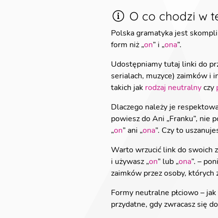
O co chodzi w te
Polska gramatyka jest skompli
form niż „
on
” i „
ona
”.
Udostępniamy tutaj linki do prz
serialach, muzyce) zaimków i 
takich jak
rodzaj neutralny
czy
Dlaczego należy je respektować
powiesz do Ani „Franku”, nie po
„
on
” ani „
ona
”. Czy to uszanuje
Warto wrzucić link do swoich z
i używasz „
on
” lub „
ona
”. – po
zaimków przez osoby, których 
Formy neutralne płciowo – jak 
przydatne, gdy zwracasz się do 