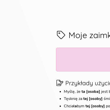
Moje zaimk
Przykłady użyci
Myślę, że
ta [osoba]
jest 
Tęsknię za
tej [osoby]
śmi
Chciał
a
bym
tej [osoby]
po