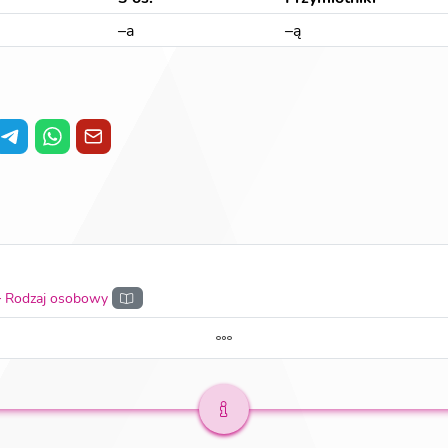
–a
–ą
–
Rodzaj osobowy