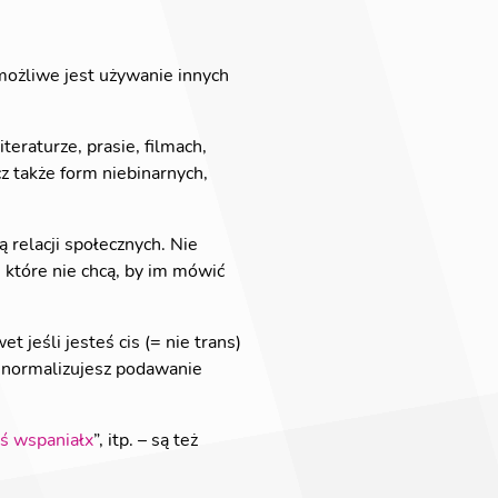
możliwe jest używanie innych
teraturze, prasie, filmach,
ecz także form niebinarnych,
 relacji społecznych. Nie
, które nie chcą, by im mówić
 jeśli jesteś cis (= nie trans)
i normalizujesz podawanie
eś wspaniałx
”, itp. – są też