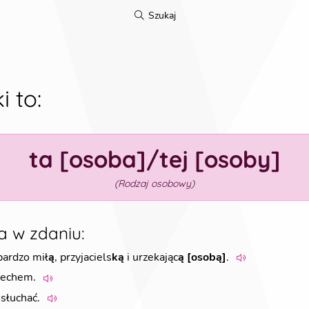
Szukaj
i to
:
ta [osoba]/tej [osoby]
(
Rodzaj osobowy
)
a w zdaniu
:
bardzo mił
ą
, przyjaciels
ką
i urzekając
ą [osobą]
.
echem.
słuchać.