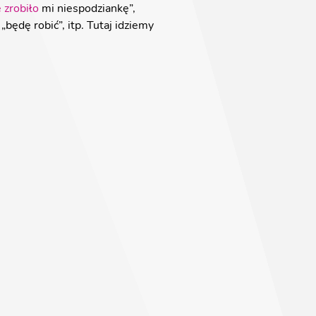
e
zrobiło
mi niespodziankę”,
„będę robić”, itp. Tutaj idziemy