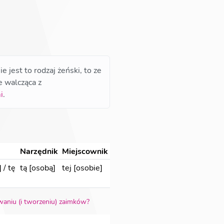
jest to rodzaj żeński, to ze
e walcząca z
i
.
Narzędnik
Miejscownik
]
/
tę
tą [osobą]
tej [osobie]
waniu (i tworzeniu) zaimków?