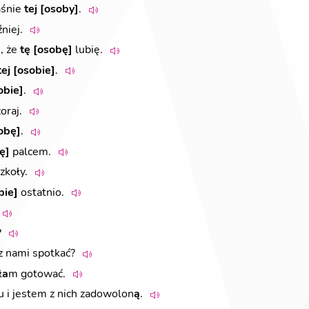
aśnie
tej [osoby]
.
niej.
]
, że
tę [osobę]
lubię.
tej [osobie]
.
obie]
.
oraj.
obę]
.
ę]
palcem.
zkoły.
bie]
ostatnio.
?
z nami spotkać?
ł
a
m gotować.
 i jestem z nich zadowolon
ą
.