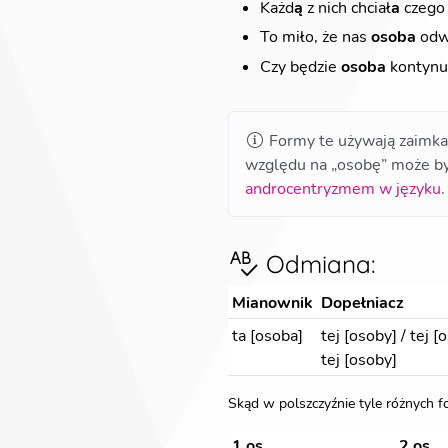
Każd
ą
z nich chciał
a
czego 
To miło, że nas
osoba
odw
Czy będzie
osoba
kontynu
Formy te używają zaimka 
względu na „osobę” może być
androcentryzmem w języku
Odmiana
:
Mianownik
Dopełniacz
ta [osoba]
tej [osoby]
/
tej [
tej [osoby]
Skąd w polszczyźnie tyle różnych 
1 os.
2 os.