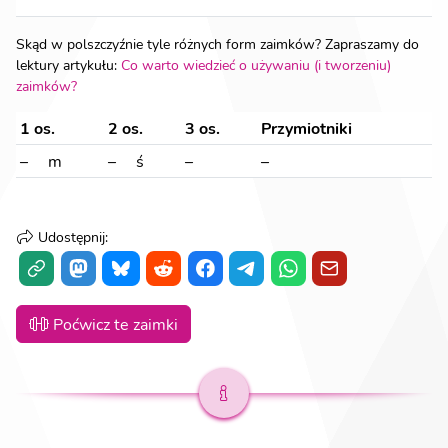
Skąd w polszczyźnie tyle różnych form zaimków? Zapraszamy do
lektury artykułu:
Co warto wiedzieć o używaniu (i tworzeniu)
zaimków?
1 os.
2 os.
3 os.
Przymiotniki
–💫m
–💫ś
–💫
–💫
Udostępnij
:
Poćwicz te zaimki