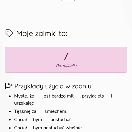
Moje zaimki to
:
💫/💫
(
Emojiself
)
Przykłady użycia w zdaniu
:
Myślę, że
💫
jest bardzo mił
💫
, przyjaciels
💫
i
urzekając
💫
.
Tęsknię za
💫
śmiechem.
Chciał
💫
bym
💫
posłuchać.
Chciał
💫
bym posłuchać właśnie
💫
.