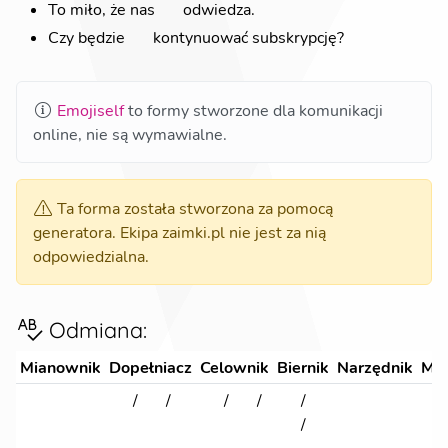
To miło, że nas
💫
odwiedza.
Czy będzie
💫
kontynuować subskrypcję?
Emojiself
to formy stworzone dla komunikacji
online, nie są wymawialne.
Ta forma została stworzona za pomocą
generatora. Ekipa zaimki.pl nie jest za nią
odpowiedzialna.
Odmiana
:
Mianownik
Dopełniacz
Celownik
Biernik
Narzędnik
Mie
💫
💫
/
💫
/
💫
/
💫
/
💫
/
💫
💫
💫
💫
💫
/
💫