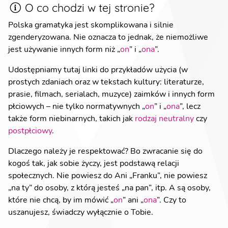
O co chodzi w tej stronie?
Polska gramatyka jest skomplikowana i silnie
zgenderyzowana. Nie oznacza to jednak, że niemożliwe
jest używanie innych form niż „
on
” i „
ona
”.
Udostępniamy tutaj linki do przykładów użycia (w
prostych zdaniach oraz w tekstach kultury: literaturze,
prasie, filmach, serialach, muzyce) zaimków i innych form
płciowych – nie tylko normatywnych „
on
” i „
ona
”, lecz
także form niebinarnych, takich jak
rodzaj neutralny
czy
postpłciowy
.
Dlaczego należy je respektować? Bo zwracanie się do
kogoś tak, jak sobie życzy, jest podstawą relacji
społecznych. Nie powiesz do Ani „Franku”, nie powiesz
„na ty” do osoby, z którą jesteś „na pan”, itp. A są osoby,
które nie chcą, by im mówić „
on
” ani „
ona
”. Czy to
uszanujesz, świadczy wyłącznie o Tobie.