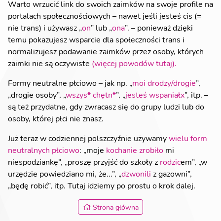
Warto wrzucić link do swoich zaimków na swoje profile na
portalach społecznościowych – nawet jeśli jesteś cis (=
nie trans) i używasz „
on
” lub „
ona
”. – ponieważ dzięki
temu pokazujesz wsparcie dla społeczności trans i
normalizujesz podawanie zaimków przez osoby, których
zaimki nie są oczywiste
(więcej powodów tutaj).
Formy neutralne płciowo – jak np. „
moi drodzy/drogie
”,
„drogie osoby”, „
wszys* chętn*
”, „
jesteś wspaniałx
”, itp. –
są też przydatne, gdy zwracasz się do grupy ludzi lub do
osoby, której płci nie znasz.
Już teraz w codziennej polszczyźnie używamy
wielu form
neutralnych płciowo
: „moje
kochanie
zrobiło
mi
niespodziankę”, „proszę przyjść do szkoły z
rodzic
em”, „w
urzędzie powiedziano mi, że...”, „
dzwonili
z gazowni”,
„będę robić”, itp. Tutaj idziemy po prostu o krok dalej.
Strona główna