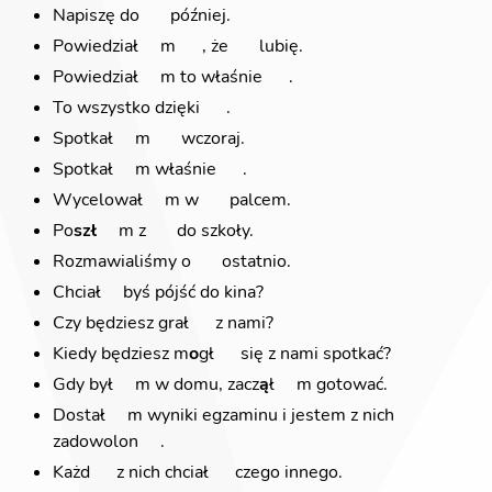
Napiszę do
💫
później.
Powiedział
💫
m
💫
, że
💫
lubię.
Powiedział
💫
m to właśnie
💫
.
To wszystko dzięki
💫
.
Spotkał
💫
m
💫
wczoraj.
Spotkał
💫
m właśnie
💫
.
Wycelował
💫
m w
💫
palcem.
Po
szł
💫
m z
💫
do szkoły.
Rozmawialiśmy o
💫
ostatnio.
Chciał
💫
byś pójść do kina?
Czy będziesz grał
💫
z nami?
Kiedy będziesz m
o
gł
💫
się z nami spotkać?
Gdy był
💫
m w domu, zacz
ą
ł
💫
m gotować.
Dostał
💫
m wyniki egzaminu i jestem z nich
zadowolon
💫
.
Każd
💫
z nich chciał
💫
czego innego.