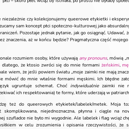
 płci – skoro płeć wciąż by istniała, po prostu nie byłaby sp
 że niezależnie czy kolekcjonujemy queerowe etykietki i ekspe
drzucamy sam koncept płci społeczno-kulturowej jako absurdaln
aniczeń. Pozostaje jednak pytanie, jak go osiągnąć. Udawać, że 
 bez znaczenia, aż w końcu będzie? Pragmatyczna część mojego 
onale rozumiem osoby, które używają
any pronouns
, mówią „m
o dlatego, że ktosio zwróci się do mnie formami
żeńskimi
,
mę
nale wiem, że jeśli powiem światu „moje zaimki nie mają znacz
ie mówić do mnie właśnie formami męskimi. Ich błędne założ
Język ugruntuje schemat. Choć
indywidualnie
zaimki nie r
ekiwać ich respektowania) te formy, które uderzają w patriarc
 też do queerowych etykietek/labelek/metek. Moja toż
st skomplikowana, niejednoznaczna, płynna i ciągle na n
ej szufladce nie było mi wygodnie. Ale labelek i flag wciąż c
łkiem w celu zrozumienia i opisania rzeczywistości, że s