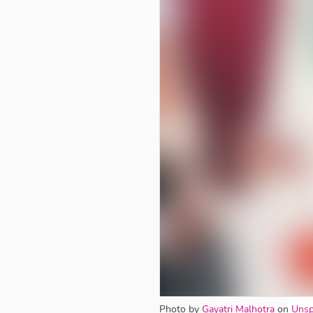
Photo by
Gayatri Malhotra
on
Unsp