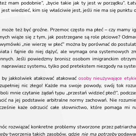
eż mam podobnie”, „bycie takie jak ty jest w porządku”. Ła
jest wiedzieć, kim się właściwie jest, jeśli nie ma się punktu od
e, może też być groźne. Przemoc często ma płeć – czy mamy ig
jnych wiąże się z tym, jak postrzegane są role płciowe? Odm
 wymówki „nie wierzę w płeć” można by porównać do postulatu
iata i fajnie do niej dążyć, ale wymaga ona systemowych zmi
onnych. Jeśli powiedzmy bronisz osobom imigranckim otrzym
ie naprawiasz systemu, tylko pod pretekstem niezgody na syst
 by jakkolwiek atakować atakować
osoby nieużywające etyki
upełniej nic złego! Każde ma swoje powody, swój tok rozum
oli mnie czytanie żądań typu „przestań widzieć płeć!”, podczas
zucić na jej podstawie arbitralne normy zachowań. Nie rozum
ocześnie każe odrzucić całe słownictwo, które pomaga mi n
pomóc rozwiązać konkretne problemy stworzone przez patriarc
zeby
tworzenia takich zasobów, gdzie
nie ma potrzeby
podawani