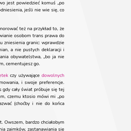
two jest powiedzieć komuś „po
niesienia, jeśli nie wie się, co
norować też na przykład to, że
awianie osobom trans prawa do
 zniesienia granic: wprawdzie
an, a nie pustych deklaracji i
ania obywatelstwa, „bo ja nie
em, cementujesz go.
etek
czy używające
dowolnych
owania, i swoje preferencje.
 gdy cały świat próbuje się tej
iem, czemu ktosio mówi mi „po
azwać (choćby i nie do końca
hat. Owszem, bardzo chciałobym
a zaimków, zastanawiania się