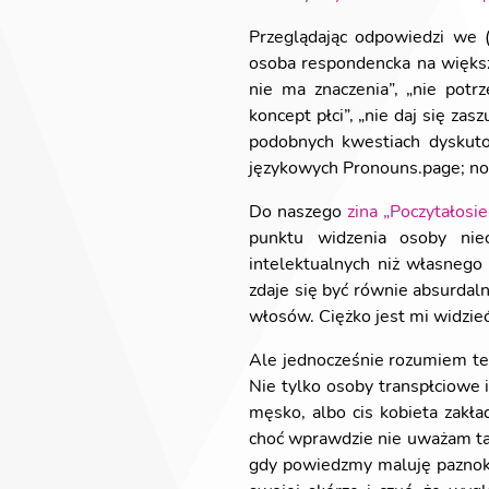
Przeglądając odpowiedzi we 
osoba respondencka na większo
nie ma znaczenia”, „nie potr
koncept płci”, „nie daj się zas
podobnych kwestiach dyskuto
językowych Pronouns.page; no 
Do naszego
zina „Poczytałosie
punktu widzenia osoby nieo
intelektualnych niż własnego 
zdaje się być równie absurdal
włosów. Ciężko jest mi widzieć 
Ale jednocześnie rozumiem też
Nie tylko osoby transpłciowe i
męsko, albo cis kobieta zakła
choć wprawdzie nie uważam taki
gdy powiedzmy maluję paznokci