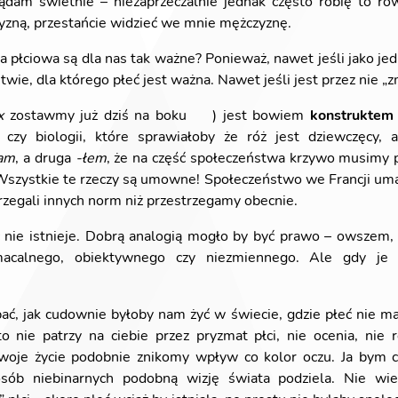
lądam świetnie – niezaprzeczalnie jednak często robię to ró
yzną, przestańcie widzieć we mnie mężczyznę.
a płciowa są dla nas tak ważne? Ponieważ, nawet jeśli jako jed
wie, dla którego płeć jest ważna. Nawet jeśli jest przez nie „
x
zostawmy już dziś na boku 😉) jest bowiem
konstruktem
 czy biologii, które sprawiałoby że róż jest dziewczęcy, 
łam
, a druga
-łem
, że na część społeczeństwa krzywo musimy p
tp. Wszystkie te rzeczy są umowne! Społeczeństwo we Francji um
trzegali innych norm niż przestrzegamy obecnie.
ć nie istnieje. Dobrą analogią mogło by być prawo – owszem,
acalnego, obiektywnego czy niezmiennego. Ale gdy je z
ybać, jak cudownie byłoby nam żyć w świecie, gdzie płeć nie m
o nie patrzy na ciebie przez pryzmat płci, nie ocenia, nie r
woje życie podobnie znikomy wpływ co kolor oczu. Ja bym c
sób niebinarnych podobną wizję świata podziela. Nie w