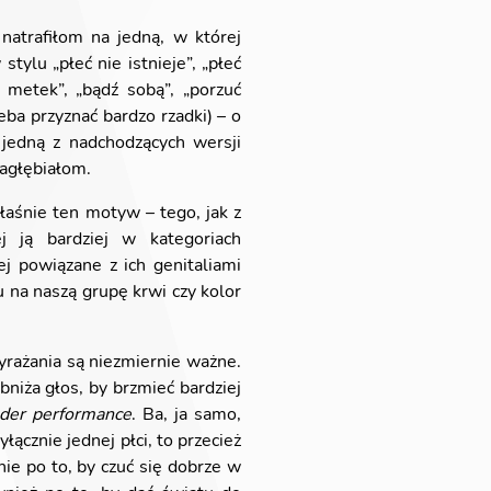
 natrafiłom na jedną, w której
ylu „płeć nie istnieje”, „płeć
 metek”, „bądź sobą”, „porzuć
zeba przyznać bardzo rzadki) – o
jedną z nadchodzących wersji
zagłębiałom.
aśnie ten motyw – tego, jak z
j ją bardziej w kategoriach
ej powiązane z ich genitaliami
 na naszą grupę krwi czy kolor
yrażania są niezmiernie ważne.
bniża głos, by brzmieć bardziej
der performance
. Ba, ja samo,
ącznie jednej płci, to przecież
ie po to, by czuć się dobrze w