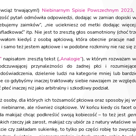
(wciąż trwającym!)
Niebinarnym Spisie Powszechnym 2023
,
ść pytań odmówiła odpowiedzi, dodając w zamian dopiski w st
zebujemy zaimków”, „nie uciekniesz od metki dodając więcej
zufladkować” itp. Nie jest to zresztą głos osamotniony (choć tr
wałom kiedyś z osobą apłciową, która obecnie pracuje nad 
i samo też jestem apłciowe i w podobne rozkminy nie raz się 
”
napisałom zresztą tekst (
„Analogie”
), w którym rozważam wł
dczuwającej przynależności do żadnej płci i rozumiejące
doświadczenia, dzielenie ludzi na kategorie mniej lub bardzi
ne co gdybyśmy inaczej traktowały siebie nawzajem ze względu
płeć inaczej niż jako arbitralny i szkodliwy podział.
 osoby, dla których ich tożsamość płciowa oraz sposoby jej w
 niebinarne, ale również cispłciowe. W końcu kiedy cis facet o
da makijaż chcąc podkreślić swoją kobiecość – to też jest
gen
ch rzeczy jak zarost, makijaż czy ubiór za z natury właściwe wył
e czy zakładam sukienkę, to tylko po części robię to zwyczajn