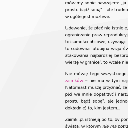
mówimy sobie nawzajem: „ja t
prostu bądź sobą” – ale trudno 
w ogóle jest możliwe.
Udawanie, że płeć nie istniej
ograniczanie praw reprodukcy
tożsamości płciowej używając
to cudowna, utopijna wizja św
atakowania najbardziej bezbr
wierzę w granice”, to wcale n
Nie mówię tego wszystkiego,
zaimków
– nie ma w tym najz
Natomiast muszę przyznać, że b
płci we mnie dopatrzyć i nar
prostu bądź sobą”, ale jedn
dokładnie) to, kim jestem…
Zaimki.pl istnieją po to, by 
świata, w którym
nie ma potr