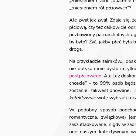
„zniesieniem” albo „obaleniem”
„zniesieniem rół płciowych”?
Ale zwał jak zwał. Zdaje się,
płciową, czy też całkowicie o
pozbawiony patriarchalnych ogr
by było? Żyć, jakby płeć była
droga.
Na przykładzie zaimków… dosk
nie dotyka mnie dysforia tylk
postpłciowego
. Ale też dosko
chcecie” – to 99% osób będz
zostanie zakwestionowane. 
kolektywnie
wolę wybrać (i ocz
W podobny sposób podchodzę
romantyczna, związkowa) je
zaszufladkowane, nigdy w żadn
one naszym kolektywnym wysi