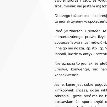
swojej skórze i czuć, że wyg
zrozumienia: nie jestem mężcz
Dlaczego tożsamość i ekspresj
to jednak żyjemy w społeczeńst
Płeć (w znaczeniu
gender
,
se
nienaruszalnego prawa fizyki
społeczeństwa musi mówić
-
inną go nie noszą, itp. itp. i
Japonii, ludzie w antyku przes
Nie oznacza to jednak, że płe
umowa, konwencja, nic nam
konsekwencje.
Jasne, fajnie jest sobie pogd
kimkolwiek chcesz, gdzie nikt
zabrania… gdzie płeć ma na t
obstawiam że spora część o