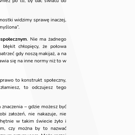
wnież po to, by dać światu do
nostki widzimy sprawę inaczej,
zmyślona”.
 społecznym
. Nie ma żadnego
a błękit chłopięcy, że połowa
atrzeć gdy noszą makijaż, a na
awia się na inne normy niż to w
 prawo to konstrukt społeczny,
łamiesz, to odczujesz tego
a znaczenia – gdzie możesz być
obi założeń, nie nakazuje, nie
hętnie w takim świecie żyło i
iem, czy można by to nazwać