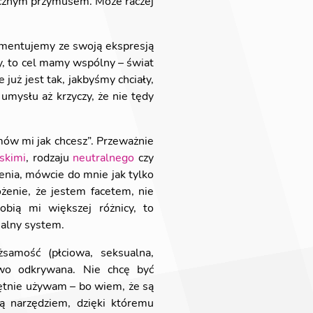
ołecznym przymusem. Może raczej
rymentujemy ze swoją ekspresją
y, to cel mamy wspólny – świat
już jest tak, jakbyśmy chciały,
umysłu aż krzyczy, że nie tędy
ów mi jak chcesz”. Przeważnie
skimi
, rodzaju
neutralnego
czy
enia, mówcie do mnie jak tylko
enie, że jestem facetem, nie
obią mi większej różnicy, to
halny system.
samość (płciowa, seksualna,
owo odkrywana. Nie chcę być
hętnie używam – bo wiem, że są
ą narzędziem, dzięki któremu