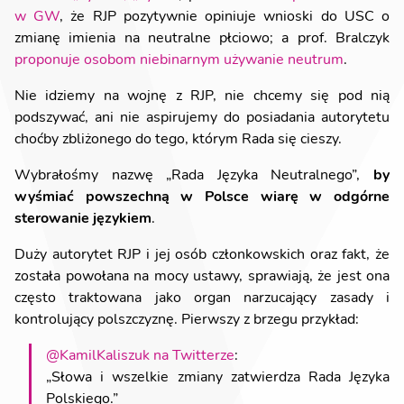
w GW
, że RJP pozytywnie opiniuje wnioski do USC o
zmianę imienia na neutralne płciowo; a prof. Bralczyk
proponuje osobom niebinarnym używanie neutrum
.
Nie idziemy na wojnę z RJP, nie chcemy się pod nią
podszywać, ani nie aspirujemy do posiadania autorytetu
choćby zbliżonego do tego, którym Rada się cieszy.
Wybrałośmy nazwę „Rada Języka Neutralnego”,
by
wyśmiać powszechną w Polsce wiarę w odgórne
sterowanie językiem
.
Duży autorytet RJP i jej osób członkowskich oraz fakt, że
została powołana na mocy ustawy, sprawiają, że jest ona
często traktowana jako organ narzucający zasady i
kontrolujący polszczyznę. Pierwszy z brzegu przykład:
@KamilKaliszuk na Twitterze
:
„Słowa i wszelkie zmiany zatwierdza Rada Języka
Polskiego.”