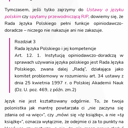
Tymczasem, jeśli tylko zajrzymy do
Ustawy o języku
polskim
czy
spytamy przewodniczącą RJP
, dowiemy się, że
Rada Języka Polskiego pełni funkcje opiniodawczo-
doradcze – niczego nie nakazuje ani nie zakazuje.
Rozdział 3
Rada Języka Polskiego i jej kompetencje
Art. 12. 1. Instytucją opiniodawczo-doradczą w
sprawach używania języka polskiego jest Rada Języka
Polskiego, zwana dalej „Radą”, działająca jako
komitet problemowy w rozumieniu art. 34 ustawy z
dnia 25 kwietnia 1997 r. o Polskiej Akademii Nauk
(Dz. U. poz. 469, z późn. zm.2)
Język nie jest kształtowany odgórnie. To, że twoja
polonistka jak mantrę powtarzała ci „nie zaczyna się
zdania od »a więc«”, czy „mówi się »
tę
książkę«, a nie »
tą
książkę«”, oznacza wyłącznie, że odejmie ci za to punkty na