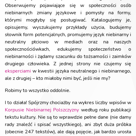
Obserwujemy pojawiające się w społeczności osób
niebinarnych zmiany językowe i pomysły na formy,
którymi mogłyby się posługiwać. Katalogujemy je,
opisujemy, wyszukujemy przykłady użycia, budujemy
słownik form potencjalnych, promujemy język niebinarny i
neutralny płciowo w mediach oraz na naszych
społecznościówkach, edukujemy społeczeństwo o
niebinarności i żądamy szacunku do tożsamości i zaimków
drugiego człowieka. Z jednej strony nie czujemy się
eksperciami
w kwestii języka neutralnego i niebinarnego,
ale z drugiej – kto miałoby nimi być, jeśli nie my?
Robimy to wszystko oddolnie.
I to działa! Spójrzmy chociażby na wykres liczby wpisów w
Korpusie Niebinarnej Polszczyzny
według roku publikacji
tekstu kultury. Nie są to wprawdzie pełne dane (nie damy
rady znaleźć i spisać wszystkiego), ani zbyt duża próbka
(obecnie 247 tekstów), ale dają pojęcie, jak bardzo urosła