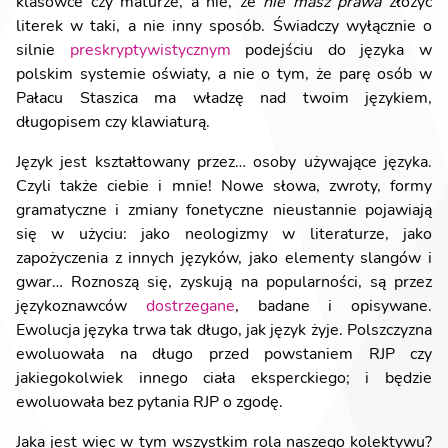
klasówce czy maturze, a nie, że
nie masz prawa
złożyć
literek w taki, a nie inny sposób. Świadczy wyłącznie o
silnie
preskryptywistycznym
podejściu do języka w
polskim systemie oświaty, a nie o tym, że parę osób w
Pałacu Staszica ma władzę nad twoim językiem,
długopisem czy klawiaturą.
Język jest kształtowany przez… osoby używające języka.
Czyli także ciebie i mnie! Nowe słowa, zwroty, formy
gramatyczne i zmiany fonetyczne nieustannie pojawiają
się w użyciu: jako neologizmy w literaturze, jako
zapożyczenia z innych języków, jako elementy slangów i
gwar… Roznoszą się, zyskują na popularności, są przez
językoznawców
dostrzegane
, badane i opisywane.
Ewolucja języka trwa tak długo, jak język żyje. Polszczyzna
ewoluowała na długo przed powstaniem RJP czy
jakiegokolwiek innego ciała eksperckiego; i będzie
ewoluowała bez pytania RJP o zgodę.
Jaka jest więc w tym wszystkim rola naszego kolektywu?