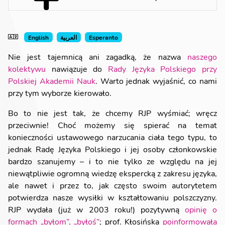
English
العربية
Esperanto
Nie jest tajemnicą ani zagadką, że nazwa
naszego
kolektywu
nawiązuje do
Rady Języka Polskiego przy
Polskiej Akademii Nauk
. Warto jednak wyjaśnić, co nami
przy tym wyborze kierowało.
Bo to nie jest tak, że chcemy RJP wyśmiać; wręcz
przeciwnie! Choć możemy się spierać na temat
konieczności ustawowego narzucania ciała tego typu, to
jednak Radę Języka Polskiego i jej osoby członkowskie
bardzo szanujemy – i to nie tylko ze względu na jej
niewątpliwie ogromną wiedzę ekspercką z zakresu języka,
ale nawet i przez to, jak często swoim autorytetem
potwierdza nasze wysiłki w kształtowaniu polszczyzny.
RJP wydała (już w 2003 roku!) pozytywną
opinię o
formach „byłom”, „byłoś”
; prof. Kłosińska
poinformowała